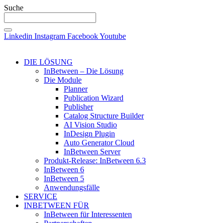
Suche
Linkedin
Instagram
Facebook
Youtube
DIE LÖSUNG
InBetween – Die Lösung
Die Module
Planner
Publication Wizard
Publisher
Catalog Structure Builder
AI Vision Studio
InDesign Plugin
Auto Generator Cloud
InBetween Server
Produkt-Release: InBetween 6.3
InBetween 6
InBetween 5
Anwendungsfälle
SERVICE
INBETWEEN FÜR
InBetween für Interessenten