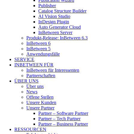
Publication Wizard
Publisher
Catalog Structure Builder
AI Vision Studio
InDesign Plugin
Auto Generator Cloud
InBetween Server
Produkt-Release: InBetween 6.3
InBetween 6
InBetween 5
Anwendungsfälle
SERVICE
INBETWEEN FÜR
InBetween für Interessenten
Partnerschaften
ÜBER UNS
Über uns
News
Offene Stellen
Unsere Kunden
Unsere Partner
Partner – Software Partner
Partner – Tech Partner
Partner – Business Partner
RESSOURCEN