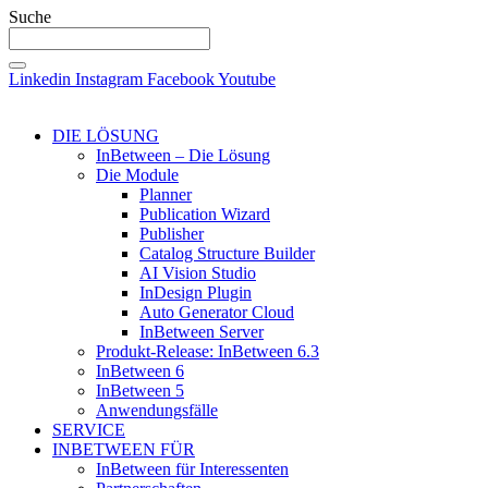
Suche
Linkedin
Instagram
Facebook
Youtube
DIE LÖSUNG
InBetween – Die Lösung
Die Module
Planner
Publication Wizard
Publisher
Catalog Structure Builder
AI Vision Studio
InDesign Plugin
Auto Generator Cloud
InBetween Server
Produkt-Release: InBetween 6.3
InBetween 6
InBetween 5
Anwendungsfälle
SERVICE
INBETWEEN FÜR
InBetween für Interessenten