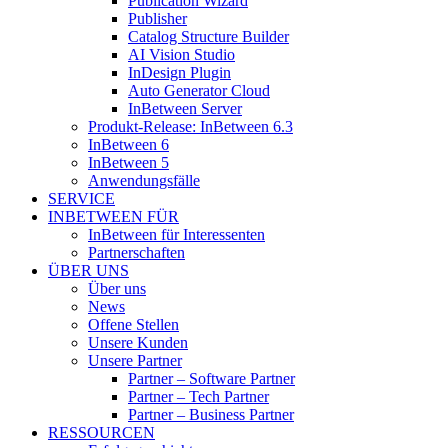
Publication Wizard
Publisher
Catalog Structure Builder
AI Vision Studio
InDesign Plugin
Auto Generator Cloud
InBetween Server
Produkt-Release: InBetween 6.3
InBetween 6
InBetween 5
Anwendungsfälle
SERVICE
INBETWEEN FÜR
InBetween für Interessenten
Partnerschaften
ÜBER UNS
Über uns
News
Offene Stellen
Unsere Kunden
Unsere Partner
Partner – Software Partner
Partner – Tech Partner
Partner – Business Partner
RESSOURCEN