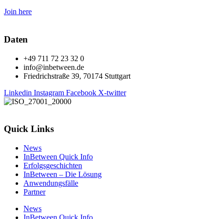
Join here
Daten
+49 711 72 23 32 0
info@inbetween.de
Friedrichstraße 39, 70174 Stuttgart
Linkedin
Instagram
Facebook
X-twitter
Quick Links
News
InBetween Quick Info
Erfolgsgeschichten
InBetween – Die Lösung
Anwendungsfälle
Partner
News
InBetween Quick Info