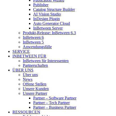
Publication Wizard
Publisher
Catalog Structure Builder
AI Vision Studio
InDesign Plugin
Auto Generator Cloud
InBetween Server
Produkt-Release: InBetween 6.3
InBetween 6
InBetween 5
Anwendungsfälle
SERVICE
INBETWEEN FÜR
InBetween für Interessenten
Partnerschaften
ÜBER UNS
Über uns
News
Offene Stellen
Unsere Kunden
Unsere Partner
Partner – Software Partner
Partner – Tech Partner
Partner – Business Partner
RESSOURCEN