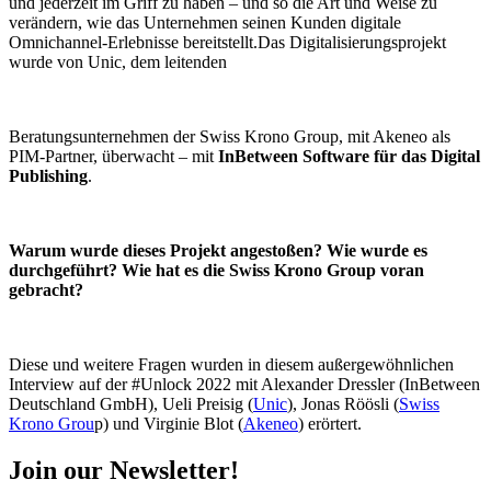
und jederzeit im Griff zu haben – und so die Art und Weise zu
verändern, wie das Unternehmen seinen Kunden digitale
Omnichannel-Erlebnisse bereitstellt.Das Digitalisierungsprojekt
wurde von Unic, dem leitenden
Beratungsunternehmen der Swiss Krono Group, mit Akeneo als
PIM-Partner, überwacht – mit
InBetween Software für das Digital
Publishing
.
Warum wurde dieses Projekt angestoßen? Wie wurde es
durchgeführt? Wie hat es die Swiss Krono Group voran
gebracht?
Diese und weitere Fragen wurden in diesem außergewöhnlichen
Interview auf der #Unlock 2022 mit Alexander Dressler (InBetween
Deutschland GmbH), Ueli Preisig (
Unic
), Jonas Röösli (
Swiss
Krono Grou
p) und Virginie Blot (
Akeneo
) erörtert.
Join our Newsletter!