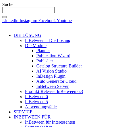
Suche
Linkedin
Instagram
Facebook
Youtube
DIE LÖSUNG
InBetween – Die Lösung
Die Module
Planner
Publication Wizard
Publisher
Catalog Structure Builder
AI Vision Studio
InDesign Plugin
Auto Generator Cloud
InBetween Server
Produkt-Release: InBetween 6.3
InBetween 6
InBetween 5
Anwendungsfälle
SERVICE
INBETWEEN FÜR
InBetween für Interessenten