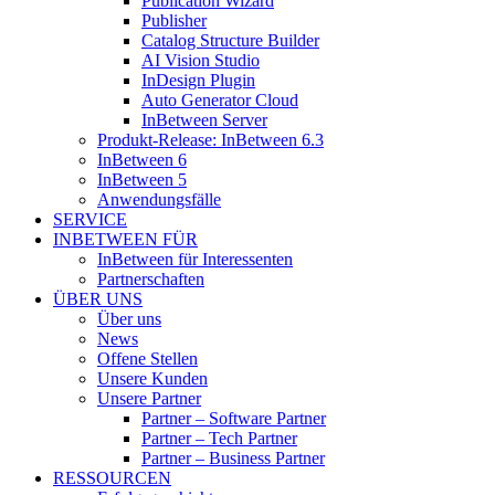
Publication Wizard
Publisher
Catalog Structure Builder
AI Vision Studio
InDesign Plugin
Auto Generator Cloud
InBetween Server
Produkt-Release: InBetween 6.3
InBetween 6
InBetween 5
Anwendungsfälle
SERVICE
INBETWEEN FÜR
InBetween für Interessenten
Partnerschaften
ÜBER UNS
Über uns
News
Offene Stellen
Unsere Kunden
Unsere Partner
Partner – Software Partner
Partner – Tech Partner
Partner – Business Partner
RESSOURCEN