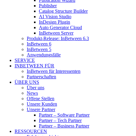
Publication Wizard
Publisher
Catalog Structure Builder
AI Vision Studio
InDesign Plugin
Auto Generator Cloud
InBetween Server
Produkt-Release: InBetween 6.3
InBetween 6
InBetween 5
Anwendungsfälle
SERVICE
INBETWEEN FÜR
InBetween für Interessenten
Partnerschaften
ÜBER UNS
Über uns
News
Offene Stellen
Unsere Kunden
Unsere Partner
Partner – Software Partner
Partner – Tech Partner
Partner – Business Partner
RESSOURCEN