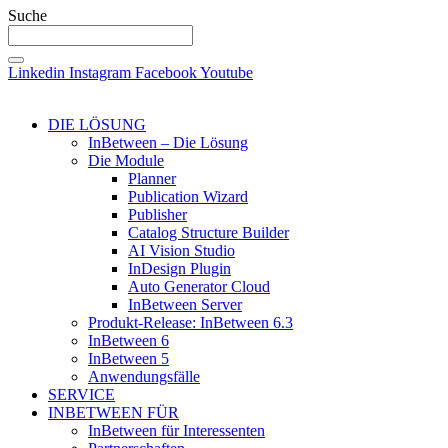
Suche
Linkedin
Instagram
Facebook
Youtube
DIE LÖSUNG
InBetween – Die Lösung
Die Module
Planner
Publication Wizard
Publisher
Catalog Structure Builder
AI Vision Studio
InDesign Plugin
Auto Generator Cloud
InBetween Server
Produkt-Release: InBetween 6.3
InBetween 6
InBetween 5
Anwendungsfälle
SERVICE
INBETWEEN FÜR
InBetween für Interessenten