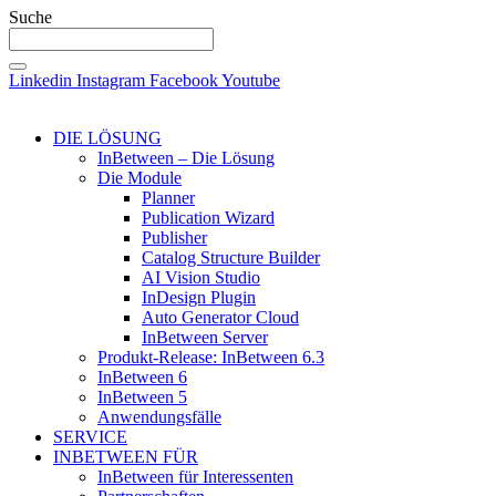
Suche
Linkedin
Instagram
Facebook
Youtube
DIE LÖSUNG
InBetween – Die Lösung
Die Module
Planner
Publication Wizard
Publisher
Catalog Structure Builder
AI Vision Studio
InDesign Plugin
Auto Generator Cloud
InBetween Server
Produkt-Release: InBetween 6.3
InBetween 6
InBetween 5
Anwendungsfälle
SERVICE
INBETWEEN FÜR
InBetween für Interessenten