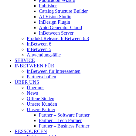
Publication Wizard
Publisher
Catalog Structure Builder
AI Vision Studio
InDesign Plugin
Auto Generator Cloud
InBetween Server
Produkt-Release: InBetween 6.3
InBetween 6
InBetween 5
Anwendungsfälle
SERVICE
INBETWEEN FÜR
InBetween für Interessenten
Partnerschaften
ÜBER UNS
Über uns
News
Offene Stellen
Unsere Kunden
Unsere Partner
Partner – Software Partner
Partner – Tech Partner
Partner – Business Partner
RESSOURCEN