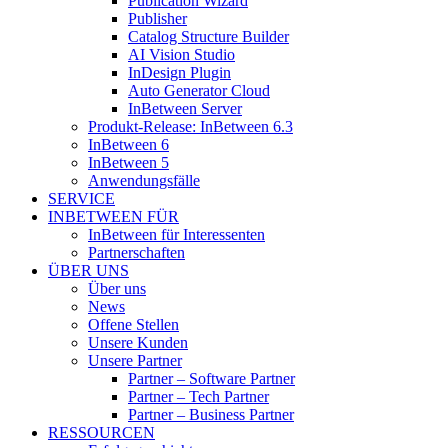
Publication Wizard
Publisher
Catalog Structure Builder
AI Vision Studio
InDesign Plugin
Auto Generator Cloud
InBetween Server
Produkt-Release: InBetween 6.3
InBetween 6
InBetween 5
Anwendungsfälle
SERVICE
INBETWEEN FÜR
InBetween für Interessenten
Partnerschaften
ÜBER UNS
Über uns
News
Offene Stellen
Unsere Kunden
Unsere Partner
Partner – Software Partner
Partner – Tech Partner
Partner – Business Partner
RESSOURCEN