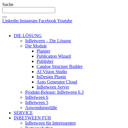
Suche
Linkedin
Instagram
Facebook
Youtube
DIE LÖSUNG
InBetween – Die Lösung
Die Module
Planner
Publication Wizard
Publisher
Catalog Structure Builder
AI Vision Studio
InDesign Plugin
Auto Generator Cloud
InBetween Server
Produkt-Release: InBetween 6.3
InBetween 6
InBetween 5
Anwendungsfälle
SERVICE
INBETWEEN FÜR
InBetween für Interessenten